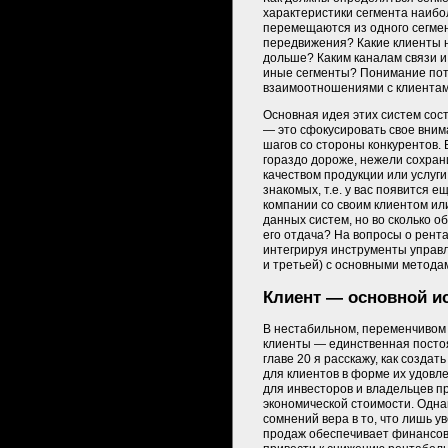
характеристики сегмента наибо
перемещаются из одного сегмент
передвижения? Какие клиенты 
дольше? Каким каналам связи и
иные сегменты? Понимание пот
взаимоотношениями с клиентами
Основная идея этих систем сост
— это сфокусировать свое внима
шагов со стороны конкурентов. 
гораздо дороже, нежели сохрани
качеством продукции или услуги
знакомых, т.е. у вас появится 
компании со своим клиентом ил
данных систем, но во сколько о
его отдача? На вопросы о рент
интегрируя инструменты управл
и третьей) с основными методам
Клиент — основной и
В нестабильном, переменчивом
клиенты — единственная посто
главе 20 я расскажу, как создат
для клиентов в форме их удовле
для инвесторов и владельцев п
экономической стоимости. Одн
сомнений вера в то, что лишь 
продаж обеспечивает финансов