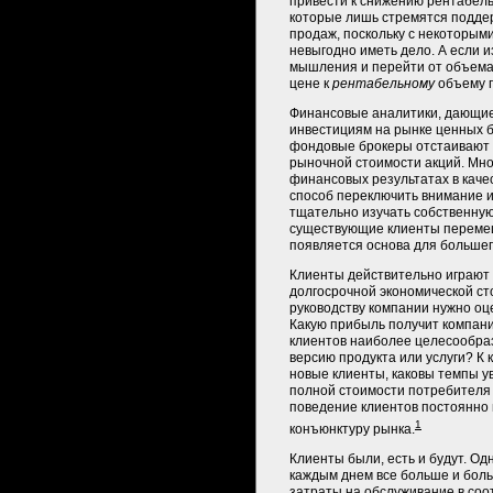
привести к снижению рентабель
которые лишь стремятся подде
продаж, поскольку с некоторым
невыгодно иметь дело. А если 
мышления и перейти от объема
цене к
рентабельному
объему 
Финансовые аналитики, дающи
инвестициям на рынке ценных бу
фондовые брокеры отстаивают 
рыночной стоимости акций. Мно
финансовых результатах в кач
способ переключить внимание 
тщательно изучать собственную
существующие клиенты перемещ
появляется основа для большег
Клиенты действительно играют 
долгосрочной экономической ст
руководству компании нужно оце
Какую прибыль получит компания
клиентов наиболее целесообра
версию продукта или услуги? К
новые клиенты, каковы темпы у
полной стоимости потребителя 
поведение клиентов постоянно 
1
конъюнктуру рынка.
Клиенты были, есть и будут. Од
каждым днем все больше и боль
затраты на обслуживание в соо