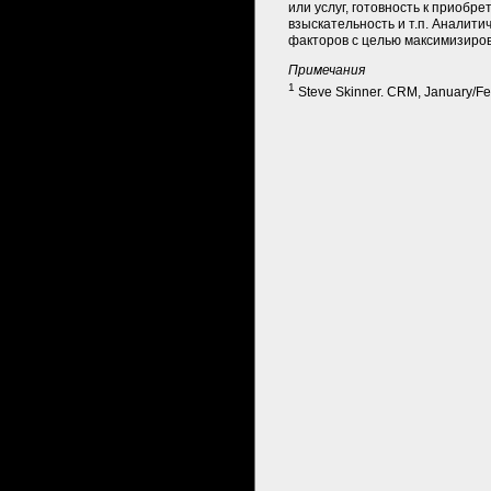
или услуг, готовность к приобр
взыскательность и т.п. Аналити
факторов с целью максимизиров
Примечания
1
Steve Skinner. CRM, January/Fe