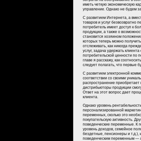
иметь четкую экономическую ка
управление. Однако не будем за
С развитием Интернета, а вмес
товаров и услуг безвозвратно п
потребитель имеет доступ к бо
продукции, а также о возможно
становится хозяином положения
которых теперь можно получить
отслеживать, как никогда прежд
услуг, задача удержать клиент
потребительской ценности по п
главе я расскажу, как соотноси
следует полагать, что первые б
С развитием электронной комме
соответствии со своими уникал
распространение приобретает 
дистрибьюторы продукции смогу
Ответ на этот вопрос дает пр
клиента.
Однако уровень рентабельност
персонализированной маркетинг
переменных, сколько это необх
покупательскую активность. Др
поведенческие переменные. К г
уровень доходов, семейное пол
бездетные, пенсионеры и т.д.),
поведенческим переменным — л