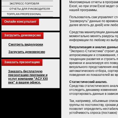
Многомерные отчеты в программе
ЭКСПРЕСС-ТОРГОВЛЯ
Excel, но при этом Excel ведет
ОТЧЕТЫ ДЛЯ РУКОВОДИТЕЛЯ
нашей программы.
TOPPLAN PROFESSIONAL
Пользователь сам управляет ст
"развернуть" данные по времени
Онлайн консультант
далее вплоть до дней) или люб
Средства манипуляции данными
Загрузить демоверсию
моментально менять ракурсы п
информации по любому из выб
Смотреть видеоуроки
Визуализация и анализ данны
"Экспресс-Статистика" строит 
Загрузить демоверсию
аппроксимации и сглаживания, 
тенденции развития и строить п
Заказать презентацию
времени и анализируя его пове
визуального представления ин
автоматического отбора, сортир
Заказать бесплатную
поведения их показателей во в
презентацию программ и
услуг компании "АСУ XXI
Статистический анализ.
век" в вашем офисе.
Средства статистического анал
отследить динамику изменения 
отсортировать данные в зависи
Так, например, объемные списк
группы по постоянству, срокам
позволит определить нестабиль
устойчивость спроса (поставок) 