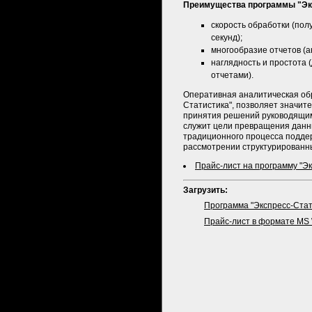
Преимущества программы "Эк
cкорость обработки (пол
секунд);
многообразие отчетов (а
наглядность и простота
отчетами).
Оперативная аналитическая об
Статистика", позволяет значите
принятия решений руководящим
служит цели превращения данн
традиционного процесса поддер
рассмотрении структурированны
Прайс-лист на программу "Эк
Загрузить:
Программа "Экспресс-Стат
Прайс-лист в формате MS 