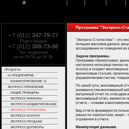
ГЛАВНАЯ
ПРОДУКТЫ
РЕШЕНИЯ
Программа "Экспресс-Ста
+7 (812)
347-79-77
"Экспресс-Статистика" – это и
Отдел продаж
больших массивов данных, визу
+7 (812)
309-73-86
исследовании их поведения во 
Тех. поддержка
Задача программы.
пн-пт 09.30 до 18.30
Программа обрабатывает данны
настроена непосредственно на 
Access) и создает многомерные
ПРОДУКТЫ
финансовым статьям, организац
1C:ПРЕДПРИЯТИЕ
управленческим счетам, товарам
КОНФИГУРИРОВАНИЕ 1С
По своей сути, многомерный от
ЭКСПРЕСС-УПРАВЛЕНИЕ
размерностям многомерный куб,
ОБЩИЕ ПРИНЦИПЫ
матричный отчет по этим двум 
многомерный отчет, являются л
ЭКСПРЕСС-ФИНАНСЫ
отчета – точками в многомерно
ЭКСПРЕСС-БЮДЖЕТИРОВАНИЕ
ЭКСПРЕСС-СТАТИСТИКА
Вид отчета формируется пользов
указал по горизонтали, какую –
ЭКСПРЕСС-КОНТАКТ
отражения в отчете.
ЭКСПРЕСС-ПРОДАЖИ
Манипуляция данными.
ЭКСПРЕСС-ДОГОВОРЫ