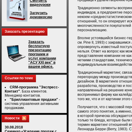
продавца к удовлетворению нуж
Смотреть
видеоуроки
Традиционно сегменты восприн
индивидов, а предприятие перс
Загрузить
некоем «среднестатистическом»
демоверсию
отношений, то он оперирует иск
многочисленности покупателей 
персонализацию.
Заказать презентацию
Вполне устоявшийся бизнес-тер
Заказать
см. Pine II, 1993) с закравшим
бесплатную
опровергнуть известный постул
презентацию
нельзя. Ответ на вопрос как мо
программ и
представление компании не как
услуг компании
четкими стандартами, техничес
"АСУ XXI век" в
индивидуальным взаимодействи
вашем офисе.
Традиционный маркетинг, связа
перегородку между производство
Ссылки по теме
дизайном. В маркетинге отноше
разработка, производство и пос
CRM-программа "Экспресс-
направленный на решение конк
Контакт"
. База клиентов.
воспринимал фирму как калейдо
Менеджер контактов.
того же, что и от картинки это
"Бриллиантовые продажи"
-
система управления активными
Получается, что с массовой пе
продажами.
самого этого понятия, а именно
в которой прическа обсуждается
Новости
только те блюда, которые были
термин маркетинг отношений вп
30.08.2018
Леонарда Берри (Berry, 1983).
Семинар «Усиление продаж с