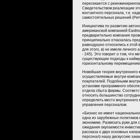
пересекается с реинжиниринго
Свидетельством реализации это
контактного персонала, т.е. на
самостоятельных решений (Pervaz
Инициатива по развитию автоно
американской компанией Eastma
предварительно компания пров
принципиально отказалась пред
равнодушно относились к этой 
для этого, в) не имели личного 
- 245). Это говорит о том, что
существующие подходы к найму 
горизонтальному перемещению
Новейшая теория внутреннего м
осуществляемые внутри компани
покупателей. Подобными внутре
установке программного обесп
отдела сбыта фирмы. Соответст
относить большинство сотрудни
определить место внутреннего 
управления персоналом.
«Бизнес не имеет национальнос
одна из зарубежных политиков
экономике. Развязать руки для 
ожидания окупаемости инвести
рассказа о двух основных напра
персонал) нашу дискуссию зака