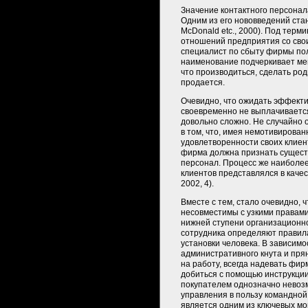
Значение контактного персонал
Одним из его нововведений ста
McDonald etc., 2000). Под терм
отношений предприятия со сво
специалист по сбыту фирмы пол
наименование подчеркивает ме
что производиться, сделать ро
продается.
Очевидно, что ожидать эффекти
своевременно не выплачивается
довольно сложно. Не случайно 
в том, что, имея немотивирован
удовлетворенности своих клиен
фирма должна признать существ
персонал. Процесс же наиболее
клиентов представлялся в качес
2002, 4).
Вместе с тем, стало очевидно,
несовместимы с узкими правами
нижней ступени организационн
сотрудника определяют правила
установки человека. В зависимо
административного кнута и пря
на работу, всегда надевать фир
добиться с помощью инструкции
покупателем однозначно невозм
управления в пользу командной
является одним из ключевых мо