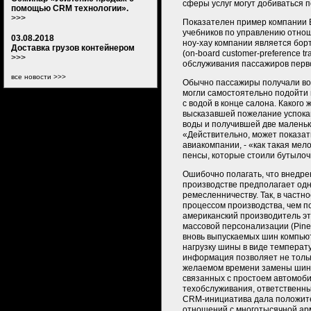
сферы услуг могут добиваться 
помощью CRM технологии».
>>>
Показателен пример компании Br
учебников по управлению отноше
03.08.2018
ноу-хау компании является бор
Доставка грузов контейнером
(on-board customer-preference t
>>>
обслуживания пассажиров первог
все новости >>>
Обычно пассажиры получали вод
могли самостоятельно подойти 
с водой в конце салона. Какого
высказавшей пожелание успокаи
воды и получившей две маленьк
«Действительно, может показат
авиакомпании, - «как такая мел
пенсы, которые стоили бутылоч
Ошибочно полагать, что внедр
производстве предполагает одн
ремесленничеству. Так, в частн
процессом производства, чем п
американский производитель эт
массовой персонализации (Pine
вновь выпускаемых шин компью
нагрузку шины в виде температ
информация позволяет не толь
желаемом времени замены шин 
связанных с простоем автомобил
техобслуживания, ответственны
CRM-инициатива дала положите
отношений с многотысячной ар