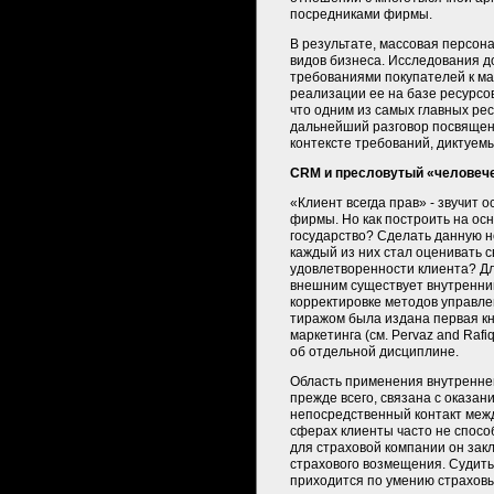
посредниками фирмы.
В результате, массовая персон
видов бизнеса. Исследования 
требованиями покупателей к м
реализации ее на базе ресурсо
что одним из самых главных ре
дальнейший разговор посвящен
контексте требований, диктуем
CRM и пресловутый «человеч
«Клиент всегда прав» - звучит
фирмы. Но как построить на осн
государство? Сделать данную н
каждый из них стал оценивать 
удовлетворенности клиента? Д
внешним существует внутренний 
корректировке методов управл
тиражом была издана первая кн
маркетинга (см. Pervaz and Rafi
об отдельной дисциплине.
Область применения внутреннег
прежде всего, связана с оказани
непосредственный контакт меж
сферах клиенты часто не способ
для страховой компании он зак
страхового возмещения. Судить 
приходится по умению страховы