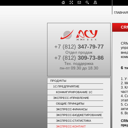
ГЛАВНАЯ
CRM
CRM
+7 (812)
347-79-77
упр
Отдел продаж
вне
+7 (812)
309-73-86
ком
Тех. поддержка
6 т
пн-пт 09.30 до 18.30
1. У
ПРОДУКТЫ
2. М
1C:ПРЕДПРИЯТИЕ
3. К
част
КОНФИГУРИРОВАНИЕ 1С
4. С
ЭКСПРЕСС-УПРАВЛЕНИЕ
этап
ОБЩИЕ ПРИНЦИПЫ
5. 
акти
ЭКСПРЕСС-ФИНАНСЫ
6. 
ЭКСПРЕСС-БЮДЖЕТИРОВАНИЕ
CRM
ЭКСПРЕСС-СТАТИСТИКА
пре
ЭКСПРЕСС-КОНТАКТ