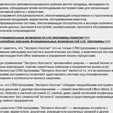
омплексное автоматизированное рабочее место
продавца, менеджера по
дажам, обладающее всеми необходимыми инструментами для организации
ективной работы с клиентами;
нструмент для руководителя
, обеспечивающий оперативное и стратегическ
авление продажами, маркетингом, обслуживанием клиентов;
информационная система, обеспечивающая
доступность
и высокую
надежно
нения данных,
быстрая
в настройке, развертывании,
простая
в обслуживании
ническом сопровождении.
ункциональные возможности crm программы (коротко) >>>
одробное описание функциональных возможностей crm программы >>>
т заметить, что "Экспресс-Контакт" это не только CRM программа в традици
мании (менеджер контактов и аналитическая система), а комплексная систе
матизации front-office компании и управления бизнес-процессами.
—
ра применения "Экспресс-Контакта" чрезвычайно широка
малый бизнес и
ные корпорации, торгово-закупочные компании и предприятия рынка услуг.
бенностью CRM программы "Экспресс-Контакт" является то, что встроенные в
грамму инструменты позволяют адаптировать систему под специфические
ования и особенности бизнеса заказчика.
но, что CRM программа "Экспресс-Контакт" обладает мощнейшими инструме
—
ена данными с другими приложениями
семейством Microsoft Office (Word, E
ss, Outlook) и учетной системой 1С (любой, даже самой нетиповой конфигура
 позволяет без сложностей "встроить" программу в существующую информац
ду любого предприятия.
—
ьзователи CRM программы "Экспресс-Контакт"
менеджеры по работе с
нтами, маркетологи, аналитики, руководители различных уровней и другие