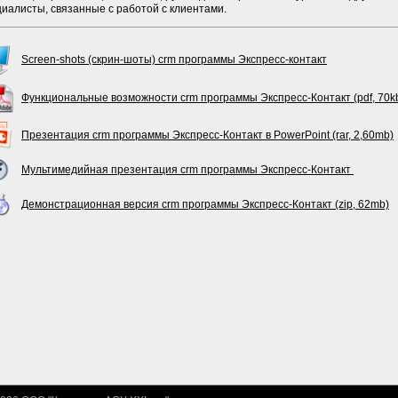
иалисты, связанные с работой с клиентами.
Screen-shots (cкрин-шоты) crm программы Экспресс-контакт
Функциональные возможности crm программы Экспресс-Контакт (pdf, 70k
Презентация crm программы Экспресс-Контакт в PowerPoint (rar, 2,60mb)
Мультимедийная презентация crm программы Экспресс-Контакт
Демонстрационная версия crm программы Экспресс-Контакт (zip, 62mb)