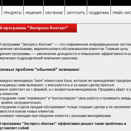
ПРОДУКТЫ
РЕШЕНИЯ
ОБУЧЕНИЕ
ЗАГРУЗИТЬ
ПОДДЕРЖКА
ПРАЙС-ЛИ
-программа "Экспресс-Контакт"
—
-программа "Экспресс-Контакт"
это современная информационная систе
авления
продажами
,
маркетингом
и
обслуживанием
клиентов. Главная цель
—
дрения программы
увеличение доходности и повышение эффективности 
мерческих подразделений компании-заказчика.
иповых проблем "обычной" компании:
 каждого менеджера "своя" клиентская база, которая не принадлежит предпр
енеджеры сами выбирают, с кем работать и за какую сделку браться.
лиент работает не с фирмой, а с конкретным менеджером. Продавец уйдет и 
ь клиентов.
отрудники сами "нормируют" и "контролируют" свою работу и проверить кажд
 крайне затруднительно.
Сотрудники отдела продаж обслуживают только текущие сделки и не проявляю
вности в поиске новых клиентов.
Возникают накладки при общении клиента с разными менеджерами.
-программа "Экспресс-Контакт" эффективно решает такие проблемы и
дставляет собой: