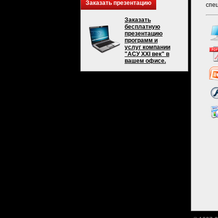
Заказать презентацию
спец
Заказать
бесплатную
презентацию
программ и
услуг компании
"АСУ XXI век" в
вашем офисе.