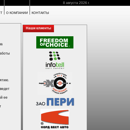
8 августа 2026 г.
СТ
О КОМПАНИИ
КОНТАКТЫ
Наши клиенты
ма
работы
иятию.
уведет
ый ее
т