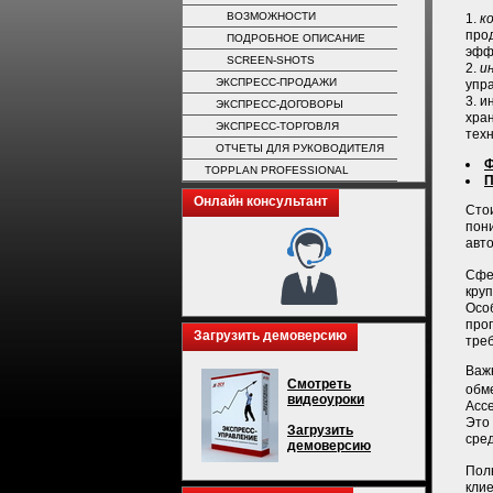
ВОЗМОЖНОСТИ
1.
к
про
ПОДРОБНОЕ ОПИСАНИЕ
эфф
SCREEN-SHOTS
2.
и
ЭКСПРЕСС-ПРОДАЖИ
упр
3. 
ЭКСПРЕСС-ДОГОВОРЫ
хра
ЭКСПРЕСС-ТОРГОВЛЯ
тех
ОТЧЕТЫ ДЛЯ РУКОВОДИТЕЛЯ
Ф
TOPPLAN PROFESSIONAL
П
Онлайн консультант
Стои
пони
авто
Сфе
круп
Осо
про
Загрузить демоверсию
треб
Важ
Смотреть
обм
видеоуроки
Acce
Это
Загрузить
сре
демоверсию
Пол
клие