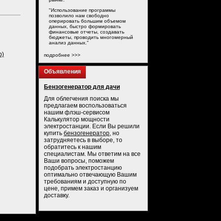
"Использование программы
позволило нам свободно
оперировать большим объемом
данных, быстро формировать
финансовые отчеты, создавать
бюджеты, проводить многомерный
анализ данных."
b)
подробнее >>>
Объявления
Бензогенератор для дачи
Для облегчения поиска мы
предлагаем воспользоваться
нашим флэш-сервисом
Калькулятор мощности
электростанции. Если Вы решили
купить
бензогенератор
, но
затрудняетесь в выборе, то
обратитесь к нашим
специалистам. Мы ответим на все
Ваши вопросы, поможем
подобрать электростанцию
оптимально отвечающую Вашим
требованиям и доступную по
цене, примем заказ и организуем
доставку.