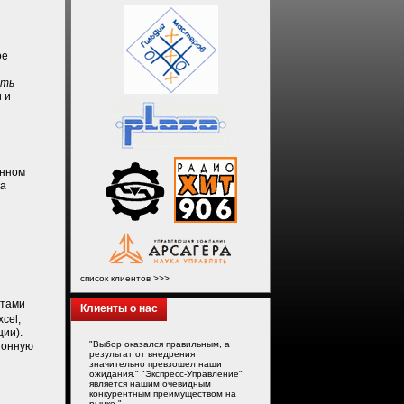
ое
сть
 и
онном
ма
список клиентов >>>
нтами
Клиенты о нас
xcel,
ции).
"Выбор оказался правильным, а
ионную
результат от внедрения
значительно превзошел наши
ожидания." "Экспресс-Управление"
является нашим очевидным
конкурентным преимуществом на
рынке."