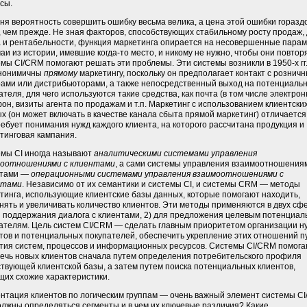
сы.
ня вероятность совершить ошибку весьма велика, а цена этой ошибки горазд
 чем прежде. Не зная факторов, способствующих стабильному росту продаж,
 и рентабельности, функция маркетинга опирается на несовершенные пара
чаи из истории, имевшие когда-то место, и никому не нужно, чтобы они повтор
мы CI/CRM помогают решать эти проблемы. Эти системы возникли в 1950-х гг
инонимичны
прямому
маркетингу, поскольку он предполагает контакт с рознич
ами или дистрибьюторами, а также непосредственный выход на потенциальн
ателя, для чего используются такие средства, как почта (в том числе электрон
он, визиты агента по продажам и т.п. Маркетинг с использованием клиентски
х (он может включать в качестве канала сбыта прямой маркетинг) отличается
ребует понимания нужд каждого клиента, на которого рассчитана продукция и
тинговая кампания.
мы CI иногда называют
аналитическими системами управления
моотношениями с клиентами
, а сами системы управления взаимоотношения
нтами —
операционными системами управления взаимоотношениями с
нтами
. Независимо от их семантики и системы CI, и системы CRM — методы
тинга, использующие клиентские базы данных, которые помогают находить,
нять и увеличивать количество клиентов. Эти методы применяются в двух сф
я поддержания диалога с клиентами, 2) для предложения целевым потенциа
ателям. Цель систем CI/CRM — сделать главным приоритетом организации 
тов и потенциальных покупателей, обеспечить укрепление этих отношений п
тия систем, процессов и информационных ресурсов. Системы CI/CRM помог
ечь новых клиентов сначала путем определения потребительского профиля
твующей клиентской базы, а затем путем поиска потенциальных клиентов,
их схожие характеристики.
нтация клиентов по логическим группам — очень важный элемент системы C
олжны определяться сегменты и в чем их ключевые различия? Какие