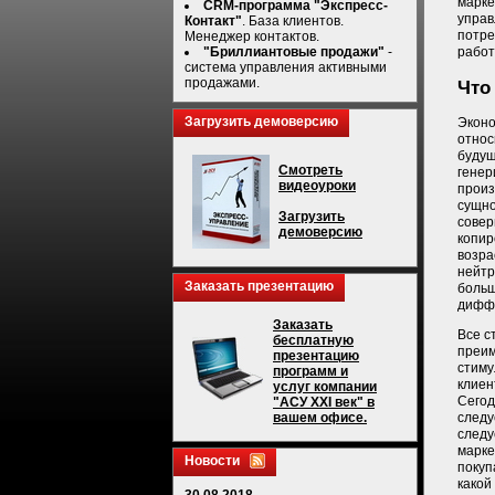
марке
CRM-программа "Экспресс-
управ
Контакт"
. База клиентов.
потре
Менеджер контактов.
работ
"Бриллиантовые продажи"
-
система управления активными
продажами.
Что
Загрузить демоверсию
Эконо
относ
будущ
Смотреть
генер
видеоуроки
произ
сущно
Загрузить
совер
демоверсию
копир
возра
нейтр
Заказать презентацию
больш
дифф
Заказать
Все с
бесплатную
преим
презентацию
стиму
программ и
клиен
услуг компании
Сегод
"АСУ XXI век" в
следу
вашем офисе.
следу
марке
Новости
покуп
какой