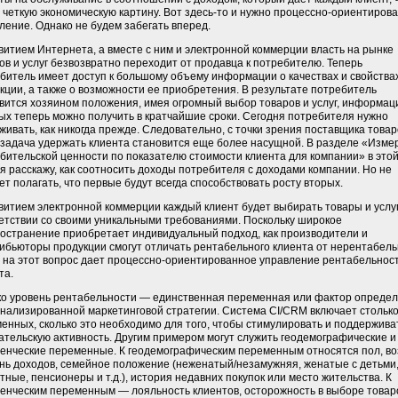
 четкую экономическую картину. Вот здесь-то и нужно процессно-ориентиров
ление. Однако не будем забегать вперед.
витием Интернета, а вместе с ним и электронной коммерции власть на рынке
ов и услуг безвозвратно переходит от продавца к потребителю. Теперь
битель имеет доступ к большому объему информации о качествах и свойства
кции, а также о возможности ее приобретения. В результате потребитель
вится хозяином положения, имея огромный выбор товаров и услуг, информац
ых теперь можно получить в кратчайшие сроки. Сегодня потребителя нужно
живать, как никогда прежде. Следовательно, с точки зрения поставщика товар
, задача удержать клиента становится еще более насущной. В разделе «Изме
бительской ценности по показателю стоимости клиента для компании» в это
 я расскажу, как соотносить доходы потребителя с доходами компании. Но не
ет полагать, что первые будут всегда способствовать росту вторых.
витием электронной коммерции каждый клиент будет выбирать товары и услуг
етствии со своими уникальными требованиями. Поскольку широкое
остранение приобретает индивидуальный подход, как производители и
ибьюторы продукции смогут отличать рентабельного клиента от нерентабель
 на этот вопрос дает процессно-ориентированное управление рентабельнос
та.
о уровень рентабельности — единственная переменная или фактор опреде
нализированной маркетинговой стратегии. Система CI/CRM включает стольк
енных, сколько это необходимо для того, чтобы стимулировать и поддержива
ательскую активность. Другим примером могут служить геодемографические и
енческие переменные. К геодемографическим переменным относятся пол, во
нь доходов, семейное положение (неженатый/незамужняя, женатые с детьми
тные, пенсионеры и т.д.), история недавних покупок или место жительства. К
енческим переменным — лояльность клиентов, осторожность в выборе товар