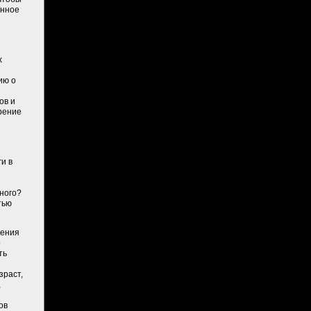
анное
х
ию о
ов и
рение
й
и в
ного?
тью
ления
о
ть
зраст,
,
ов