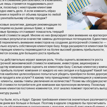
сти к снижению рентабельности в компаниях,
ые лишь стремятся поддерживать рост
ж, поскольку с некоторыми клиентами
одно иметь дело. А если изменить образ
ния и перейти от объема продаж по любой
к
рентабельному
объему продаж?
совые аналитики, дающие рекомендации по
тициям на рынке ценных бумаг, а также
вые брокеры отстаивают показатель текущей
ной стоимости акций. Многие из них фокусируют свое внимание на краткоср
совых результатах в качестве замены долгосрочных потенциалов. Единстве
б переключить внимание инвесторов на создание долгосрочной стоимости —
льно изучать собственную клиентскую базу. Когда расширяется клиентская б
твующие клиенты перемещаются на более высокий уровень прибыльности,
яется основа для большего роста прибыли.
ты действительно играют важную роль. Чтобы оценить возможности роста
срочной экономической стоимости компании, инвесторам, акционерам и
одству компании нужно оценить ее клиентскую базу. Сколько клиентов у комп
 прибыль получит компания от каждого из них сегодня и в будущем? Какой ти
тов наиболее целесообразно попытаться убедить приобрести более дорогую
ю продукта или услуги? К какому типу принадлежат появляющиеся у компани
 клиенты, каковы темпы увеличения их количества? Позже мы обсудим расче
й стоимости потребителя для компании как прогнозную величину. Поскольку
ение клиентов постоянно изменяется, этот анализ поможет просчитать выго
1
нктуру рынка.
ты были, есть и будут. Однако требования клиентов значительно различаются
м днем все больше и больше. Поэтому в идеале следовало бы просчитывать
ты на обслуживание в соотношении с доходом, который дает каждый клиент, 