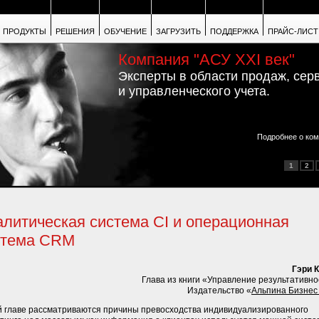
ПРОДУКТЫ
РЕШЕНИЯ
ОБУЧЕНИЕ
ЗАГРУЗИТЬ
ПОДДЕРЖКА
ПРАЙС-ЛИСТ
Компания "АСУ XXI век"
Эксперты в области продаж, сер
и управленческого учета.
Подробнее о ком
1
2
литическая система CI и операционная
стема CRM
Гэри 
Глава из книги «Управление результативн
Издательство «
Альпина Бизнес
й главе рассматриваются причины превосходства индивидуализированного