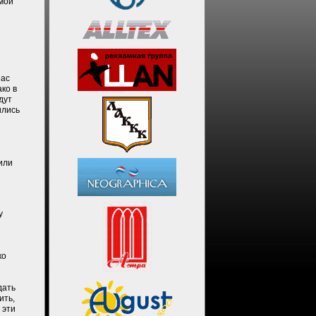
мой
пас
ко в
дут
ились
или
у
ко
и
дать
ить,
 эти