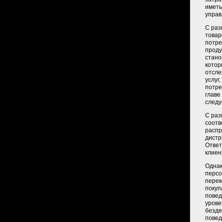
иметь
управ
С раз
товар
потре
проду
стано
котор
отсле
услуг
потре
главе
следу
С раз
соотв
распр
дистр
Ответ
клиен
Однак
персо
перем
покуп
повед
урове
безде
повед