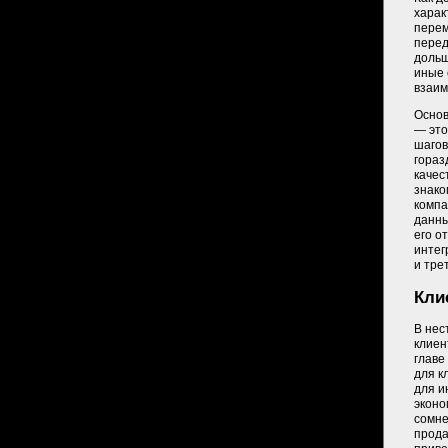
харак
перем
перед
дольш
иные 
взаим
Основ
— это
шагов
гораз
качес
знако
компа
данны
его о
интег
и тре
Кли
В нес
клиен
главе
для к
для и
эконо
сомне
прода