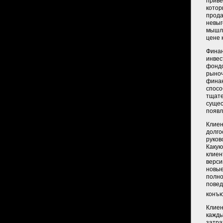
приве
котор
прода
невыг
мышле
цене 
Финан
инвес
фондо
рыноч
финан
спосо
тщате
сущес
появл
Клиен
долго
руков
Какую
клиен
верси
новые
полно
повед
конъю
Клиен
кажды
затра