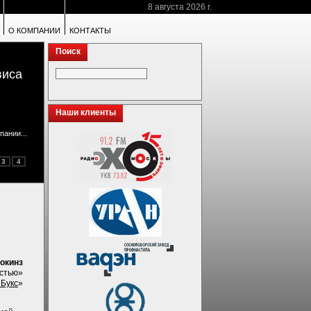
8 августа 2026 г.
О КОМПАНИИ
КОНТАКТЫ
Поиск
виса
Наши клиенты
пании...
3
4
Кокинз
остью»
 Букс
»