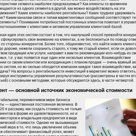
теристики сегмента наиболее предсказуемые? Как клиенты со временем
ещаются из одного сегмента в другой, как можно воздействовать на эти
вижения? Какие клиенты наиболее рентабельны? Каких труднее удерживать
е? Каким каналам связи и типам маркетинговых сообщений соответствуют те
сегменты? Понимание потребностей постоянных клиентов помогает в управ
оотношениями с клиентами и активном управлении клиентской базой.
ная идея этих систем состоит в том, что наилучший способ превзойти конкур
 сфокусировать свое внимание на клиентах, а не беспокоиться по поводу отв
 со стороны конкурентов. Более того, общеизвестно, что найти нового клиент
до дороже, нежели сохранить старого, к тому же старый клиент, если он дово
твом продукции или услуги, направит к вам по рекомендации кого-нибудь из св
мых, т.е. у вас появится еще один или несколько клиентов. Взаимодействие
нии со своим клиентом или координация с планом продаж — очень важный ак
х систем, но во сколько обходится компании каждое такое взаимодействие, к
тдача? На вопросы о рентабельности инвестиций в маркетинг можно ответить
рируя инструменты управления результативностью (рассмотрены в частях вт
тьей) с основными методами, которые обсуждаются здесь, в части четвертой.
ент — основной источник экономической стоимости
табильном, переменчивом мире бизнеса
ты — единственная постоянная величина. В
 20 я расскажу, как создать стоимость не только
лиентов в форме их удовлетворенности, но и
нвесторов и владельцев предприятия в виде
мической стоимости. Однако не вызывающая
ний вера в то, что лишь увеличение объема
ж обеспечивает финансовый успех, может