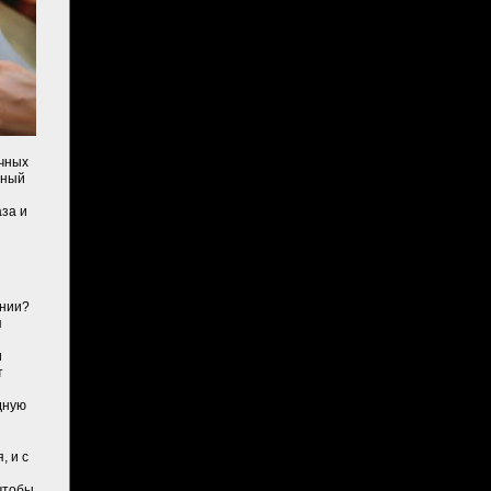
очных
нный
аза и
ании?
п
и
т
дную
, и с
чтобы