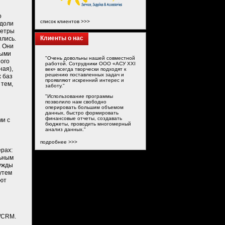
о
список клиентов >>>
 доли
метры
Клиенты о нас
ялись.
. Они
ными
"Очень довольны нашей совместной
ого
работой. Сотрудники ООО «АСУ XXI
ная),
век» всегда творчески подходят к
решению поставленных задач и
х баз
проявляют искренний интерес и
 тем,
заботу."
"Использование программы
позволило нам свободно
оперировать большим объемом
данных, быстро формировать
финансовые отчеты, создавать
ми с
бюджеты, проводить многомерный
анализ данных."
подробнее >>>
ерах:
льным
нужды
утем
ают
I/CRM.