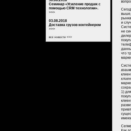
30.08.2018
вопро
Семинар «Усиление продаж с
помощью CRM технологии».
Сегод
>>>
выше,
рынка
03.08.2018
и слу
Доставка грузов контейнером
Систе
>>>
не с
дилер
все новости >>>
покуп
телеф
данны
что т
марке
Систе
взаи
клие
клие
марке
сохра
1) дл
покуп
клиен
разви
привл
сущес
имеющ
Сегме
Как д