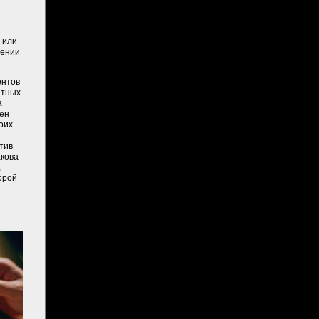
 или
лении
ентов
етных
а
лен
оих
тив
акова
,
орой