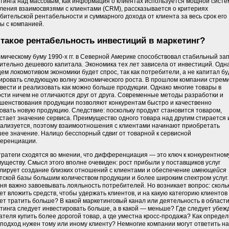
тинга над массовым; как информация о клиентах используется мощной систе
ления взаимосвязями с клиентами (CRM), рассказывается о критериях
бительской рентабельности и суммарного дохода от клиента за весь срок его
ы с компанией.
 такое рентабельность инвестиций в маркетинг?
мическому буму 1990-х гг. в Северной Америке способствовал стабильный за
ительно дешевого капитала. Экономика тех лет зависела от инвестиций. Одна
ем локомотивом экономики будет спрос, так как потребители, а не капитал бу
ировать следующую волну экономического роста. В прошлом компании стрем
вести и реализовать как можно больше продукции. Однако многие товары в
сти ничем не отличаются друг от друга. Современные методы разработки и
шенствования продукции позволяют конкурентам быстро и качественно
овать новую продукцию. Следствие: поскольку продукт становится товаром,
стает значение сервиса. Преимущество одного товара над другим стирается 
ализуется, поэтому взаимоотношения с клиентами начинают приобретать
ее значение. Налицо бесспорный сдвиг от товарной к сервисной
еренциации.
тратеги сходятся во мнении, что дифференциация — это ключ к конкурентном
уществу. Смысл этого вполне очевиден: рост прибыли у поставщиков услуг
лирует создание близких отношений с клиентами и обеспечение
имеющейся
тской базы большим количеством продукции и более широким спектром услуг.
ня важно завоевывать лояльность потребителей. Но возникает вопрос: сколь
ет вложить средств, чтобы удержать клиентов, и на какую категорию клиентов
ет тратить больше? В какой маркетинговый канал или деятельность в област
тинга следует инвестировать больше, а в какой — меньше? Где следует убеж
ателя купить более дорогой товар, а где уместна кросс-продажа? Как определ
 подход нужен тому или иному клиенту? Немногие компании могут ответить на