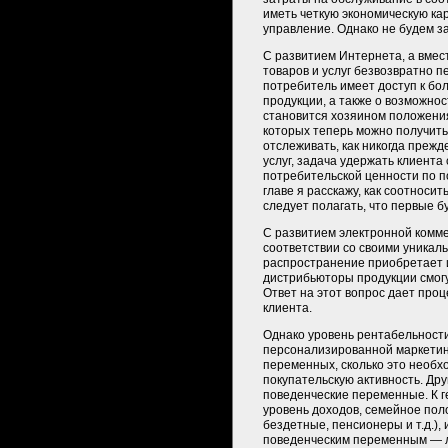
иметь четкую экономическую ка
управление. Однако не будем за
С развитием Интернета, а вмес
товаров и услуг безвозвратно п
потребитель имеет доступ к бо
продукции, а также о возможно
становится хозяином положения
которых теперь можно получить
отслеживать, как никогда прежд
услуг, задача удержать клиент
потребительской ценности по п
главе я расскажу, как соотноси
следует полагать, что первые б
С развитием электронной комме
соответствии со своими уникал
распространение приобретает 
дистрибьюторы продукции смогу
Ответ на этот вопрос дает пр
клиента.
Однако уровень рентабельност
персонализированной маркетинг
переменных, сколько это необх
покупательскую активность. Др
поведенческие переменные. К г
уровень доходов, семейное пол
бездетные, пенсионеры и т.д.),
поведенческим переменным — л