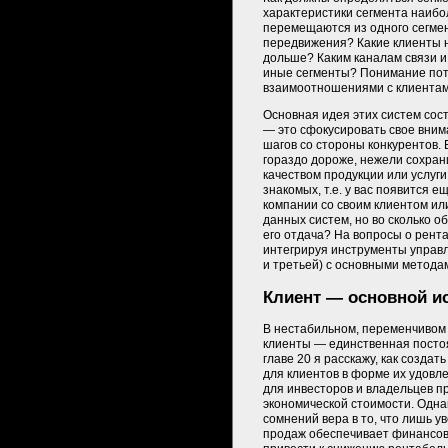
характеристики сегмента наибо
перемещаются из одного сегмент
передвижения? Какие клиенты 
дольше? Каким каналам связи и
иные сегменты? Понимание пот
взаимоотношениями с клиентами
Основная идея этих систем сост
— это сфокусировать свое внима
шагов со стороны конкурентов. 
гораздо дороже, нежели сохрани
качеством продукции или услуги
знакомых, т.е. у вас появится 
компании со своим клиентом ил
данных систем, но во сколько о
его отдача? На вопросы о рент
интегрируя инструменты управл
и третьей) с основными методам
Клиент — основной и
В нестабильном, переменчивом
клиенты — единственная посто
главе 20 я расскажу, как создат
для клиентов в форме их удовле
для инвесторов и владельцев п
экономической стоимости. Одн
сомнений вера в то, что лишь 
продаж обеспечивает финансов