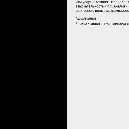
или услуг, готовность к приобр
взыскательность и т.п. Аналити
факторов с целью максимизиров
Примечания
1
Steve Skinner. CRM, January/Fe