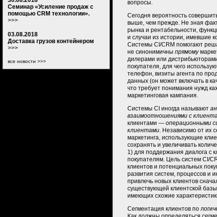
30.08.2018
вопросы.
Семинар «Усиление продаж с
помощью CRM технологии».
Сегодня вероятность совершить
>>>
выше, чем прежде. Не зная фак
рынка и рентабельности, функ
03.08.2018
и случаи из истории, имевшие к
Доставка грузов контейнером
Системы CI/CRM помогают решат
>>>
не синонимичны
прямому
маркет
дилерами или дистрибьюторами
все новости >>>
покупателя, для чего используют
телефон, визиты агента по прод
данных (он может включать в ка
что требует понимания нужд каж
маркетинговая кампания.
Системы CI иногда называют
ан
взаимоотношениями с клиент
клиентами —
операционными с
клиентами
. Независимо от их 
маркетинга, использующие клие
сохранять и увеличивать колич
1) для поддержания диалога с 
покупателям. Цель систем CI/
клиентов и потенциальных поку
развития систем, процессов и
привлечь новых клиентов снач
существующей клиентской базы,
имеющих схожие характеристик
Сегментация клиентов по логич
Как должны определяться сегме