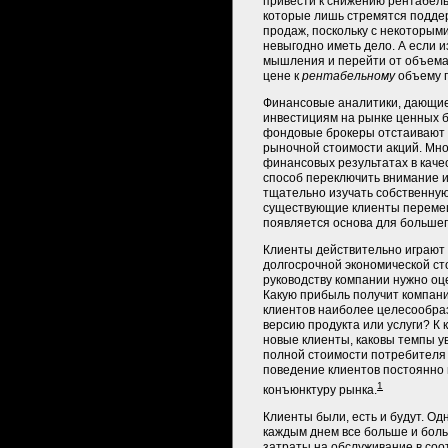
привести к снижению рентабель
которые лишь стремятся подде
продаж, поскольку с некоторым
невыгодно иметь дело. А если 
мышления и перейти от объема
цене к
рентабельному
объему 
Финансовые аналитики, дающи
инвестициям на рынке ценных бу
фондовые брокеры отстаивают 
рыночной стоимости акций. Мно
финансовых результатах в кач
способ переключить внимание 
тщательно изучать собственную
существующие клиенты перемещ
появляется основа для большег
Клиенты действительно играют 
долгосрочной экономической ст
руководству компании нужно оце
Какую прибыль получит компания
клиентов наиболее целесообра
версию продукта или услуги? К
новые клиенты, каковы темпы у
полной стоимости потребителя 
поведение клиентов постоянно 
1
конъюнктуру рынка.
Клиенты были, есть и будут. Од
каждым днем все больше и боль
затраты на обслуживание в соо