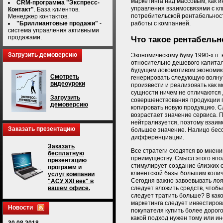
маркетинга над массовым; как 
CRM-программа "Экспресс-
управления взаимосвязями с кл
Контакт"
. База клиентов.
потребительской рентабельности
Менеджер контактов.
работы с компанией.
"Бриллиантовые продажи"
-
система управления активными
продажами.
Что такое рентабельн
Загрузить демоверсию
Экономическому буму 1990-х гг
относительно дешевого капитал
будущем локомотивом экономики 
Смотреть
генерировать следующую волну 
видеоуроки
произвести и реализовать как 
сущности ничем не отличаются 
Загрузить
совершенствования продукции 
демоверсию
копировать новую продукцию. Сл
возрастает значение сервиса. 
нейтрализуется, поэтому взаи
Заказать презентацию
большее значение. Налицо бесс
дифференциации.
Заказать
Все стратеги сходятся во мнен
бесплатную
преимуществу. Смысл этого впо
презентацию
стимулирует создание близких
программ и
клиентской базы большим колич
услуг компании
Сегодня важно завоевывать лоя
"АСУ XXI век" в
следует вложить средств, чтобы
вашем офисе.
следует тратить больше? В как
маркетинга следует инвестиров
Новости
покупателя купить более дорого
какой подход нужен тому или ин