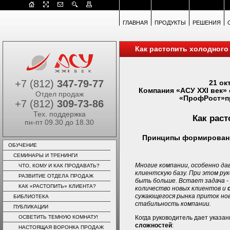
ГЛАВНАЯ
ПРОДУКТЫ
РЕШЕНИЯ
Как растопить холодного
+7 (812)
347-79-77
21 ок
Компания «АСУ XXI век» 
Отдел продаж
«ПрофРост»п
+7 (812)
309-73-86
Тех. поддержка
Как раст
пн-пт 09.30 до 18.30
Принципы формировани
ОБУЧЕНИЕ
СЕМИНАРЫ И ТРЕНИНГИ
Многие компании, особенно да
ЧТО, КОМУ И КАК ПРОДАВАТЬ?
клиентскую базу. При этом р
РАЗВИТИЕ ОТДЕЛА ПРОДАЖ
быть больше. Встает задача -
КАК «РАСТОПИТЬ» КЛИЕНТА?
количество новых клиентов и
сужающегося рынка приток но
БИБЛИОТЕКА
стабильность компании.
ПУБЛИКАЦИИ
Когда руководитель дает указан
ОСВЕТИТЬ ТЕМНУЮ КОМНАТУ!
сложностей
:
НАСТОЯЩАЯ ВОРОНКА ПРОДАЖ