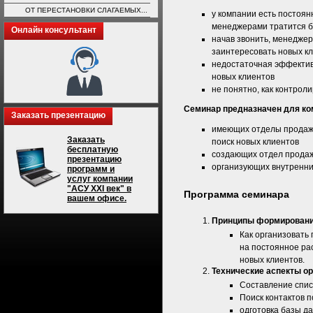
ОТ ПЕРЕСТАНОВКИ СЛАГАЕМЫХ...
у компании есть постоян
менеджерами тратится б
Онлайн консультант
начав звонить, менеджер
заинтересовать новых к
недостаточная эффектив
новых клиентов
не понятно, как контрол
Семинар предназначен для ко
Заказать презентацию
имеющих отделы продаж,
Заказать
поиск новых клиентов
бесплатную
создающих отдел продаж
презентацию
организующих внутренни
программ и
услуг компании
"АСУ XXI век" в
Программа семинара
вашем офисе.
Принципы формировани
Как организовать
на постоянное ра
новых клиентов.
Технические аспекты о
Составление спис
Поиск контактов п
одготовка базы д