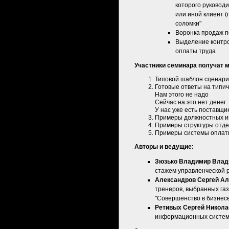
которого руководи
или иной клиент (
соломки"
Воронка продаж п
Выделение контр
оплаты труда
Участники семинара получат 
Типовой шаблон сценари
Готовые ответы на типи
Нам этого не надо
Сейчас на это нет денег
У нас уже есть поставщи
Примеры должностных ин
Примеры структуры отде
Примеры системы оплаты
Авторы и ведущие:
Зюзько Владимир Влад
стажем управленческой 
Александров Сергей А
тренеров, выбранных газ
"Совершенство в бизнесе
Ретивых Сергей Никола
информационных систем и