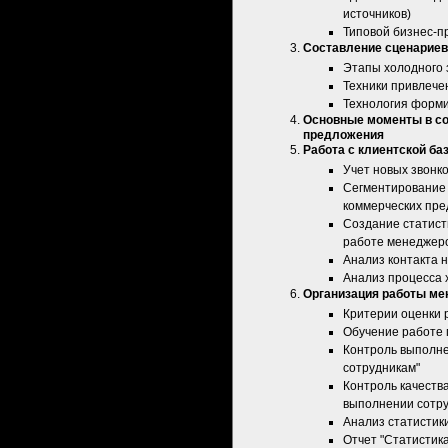
источников)
Типовой бизнес-п
Составление сценариев
Этапы холодного з
Техники привлече
Технология форми
Основные моменты в со
предложения
Работа с клиентской ба
Учет новых звонк
Сегментирование 
коммерческих пр
Создание статисти
работе менеджер
Анализ контакта 
Анализ процесса 
Организация работы ме
Критерии оценки 
Обучение работе 
Контроль выполне
сотрудникам"
Контроль качеств
выполнении сотру
Анализ статистики
Отчет "Статистика