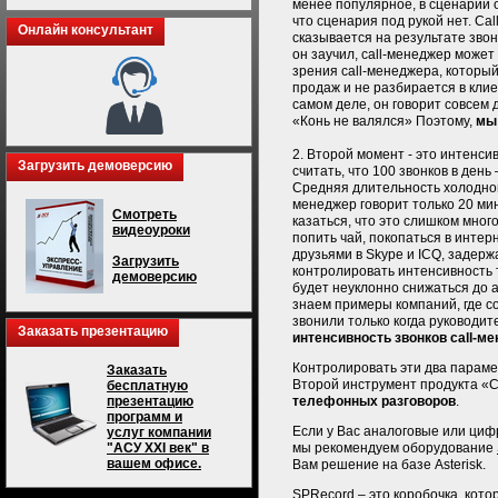
менее популярное, в сценарии о
что сценария под рукой нет. Ca
Онлайн консультант
сказывается на результате звон
он заучил, call-менеджер может 
зрения call-менеджера, которы
продаж и не разбирается в клие
самом деле, он говорит совсем 
«Конь не валялся» Поэтому,
мы
2. Второй момент - это интенси
Загрузить демоверсию
считать, что 100 звонков в день 
Средняя длительность холодного
менеджер говорит только 20 мин
Смотреть
казаться, что это слишком мног
видеоуроки
попить чай, покопаться в интер
друзьями в Skype и ICQ, задерж
Загрузить
контролировать интенсивность 
демоверсию
будет неуклонно снижаться до 
знаем примеры компаний, где с
звонили только когда руководит
Заказать презентацию
интенсивность звонков call-м
Контролировать эти два параме
Заказать
Второй инструмент продукта «C
бесплатную
телефонных разговоров
.
презентацию
программ и
Если у Вас аналоговые или циф
услуг компании
мы рекомендуем оборудование
"АСУ XXI век" в
вашем офисе.
Вам решение на базе Asterisk.
SPRecord – это коробочка, кот