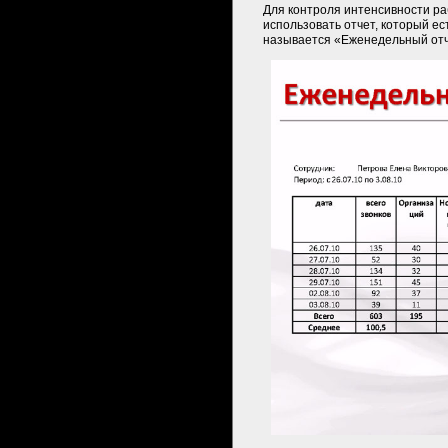
Для контроля интенсивности ра
использовать отчет, который е
называется «Еженедельный отч