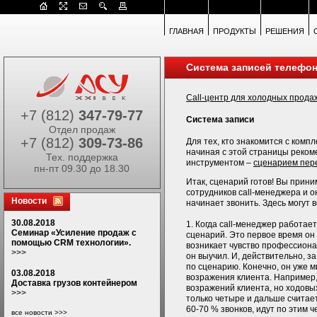
ГЛАВНАЯ
ПРОДУКТЫ
РЕШЕНИЯ
Система записей телефо
Call-центр для холодных прода
+7 (812)
347-79-77
Система записи
Отдел продаж
+7 (812)
309-73-86
Для тех, кто знакомится с ком
начиная с этой страницы реком
Тех. поддержка
инструментом –
сценарием пер
пн-пт 09.30 до 18.30
Итак, сценарий готов! Вы прини
сотрудников call-менеджера и о
Новости
начинает звонить. Здесь могут 
30.08.2018
1. Когда call-менеджер работае
Семинар «Усиление продаж с
сценарий. Это первое время он 
помощью CRM технологии».
возникает чувство профессионал
>>>
он выучил. И, действительно, з
по сценарию. Конечно, он уже м
03.08.2018
возражения клиента. Например,
Доставка грузов контейнером
возражений клиента, но ходовых
>>>
только четыре и дальше считает
60-70 % звонков, идут по этим ч
все новости >>>