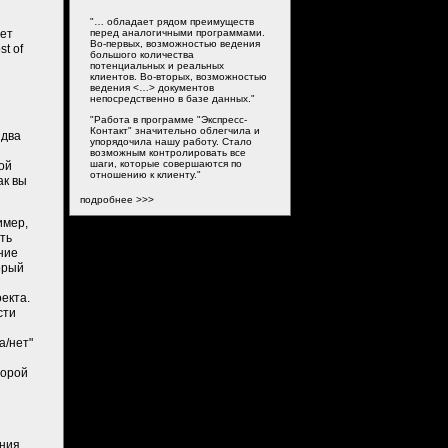
"… обладает рядом преимуществ
ует
перед аналогичными программами.
Во-первых, возможностью ведения
t of
большого количества
потенциальных и реальных
клиентов. Во-вторых, возможностью
ведения <…> документов
непосредственно в базе данных."
"Работа в программе "Экспресс-
Контакт" значительно облегчила и
 два
упорядочила нашу работу. Стало
возможным контролировать все
шаги, которые совершаются по
ой
отношению к клиенту."
ак вы
подробнее >>>
имер,
ть
ние
орый
екта.
сти
а/нет"
торой
ния.