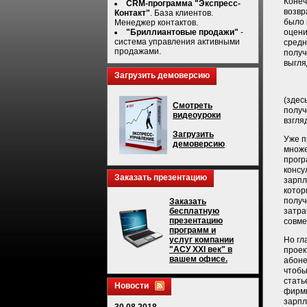
Конеч
CRM-программа "Экспресс-
возвр
Контакт"
. База клиентов.
было 
Менеджер контактов.
оцени
"Бриллиантовые продажи"
-
система управления активными
средн
продажами.
получ
выгля
Загрузить демоверсию
(здес
Смотреть
получ
видеоуроки
взгля
Загрузить
Уже п
демоверсию
множе
прогр
консу
Заказать презентацию
зарпл
котор
получ
Заказать
затра
бесплатную
презентацию
совме
программ и
Но гл
услуг компании
"АСУ XXI век" в
проек
вашем офисе.
абоне
чтобы
стать
Новости
фирмы
зарпл