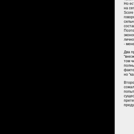
Но ес
на се
Score
говор
сильн
соста
Поэто
эконо
лично
- мен
Два п
"внеэ
том ч
полны
факто
но "к
Второ
сожал
попыт
сущес
прете
преду