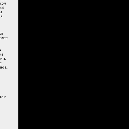
осом
ced
ры
ня
ся
более
о
(в
зить
е
неса,
ки и