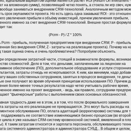
но, идеальным вариантом оценки является расчет ROI (Return On Investment -
ат на вложенную сумму), позволяющий четко понять, а стоила ли игр свеч, ну
вообще заниматься внедрением CRM-технологий. Аналогичным методом мо
ть срок окупаемости проекта. Но есть здесь одна закавыка! ROI - это отноше
его увеличения прибыли к объёму инвестиций, причем увеличения прибыли,
енного именно за счет внедрения CRM-технологий. Внешне простая формул
дит так:
(Pcrm - P) / Z * 100%
ь Pcrm - прибыль, полученная предприятием при внедрении CRM; P - прибыль
енная без внедрения CRM; Z - затраты на реализацию проекта). Почему на 
д такая оценка очень и очень проблематична? Попробуем объяснить.
ри определении затратной части, стоящей в знаменателе формулы, возника
ство сложностей. Дело в том, что деньгами, заплаченными за лицензии на
аммное обеспечение (ПО), дополнительное оборудование и услуги сторонних
льтантов, затраты отнюдь не исчерпываются. К ним, как минимум, надо добав
ату ваших собственных сотрудников, занятых в процессе внедрения, те деньг
ые они получают во время обучения принципам использования ПО. Причем д
ения более-менее точных результатов надо четко учитывать рабочее время,
ченное именно на проект внедрения, - ведь, как правило, сотрудники предпр
щают "фьючерсные" работы с выполнением своих основных обязанностей.
авная трудность даже не в этом, а в том, что после формального завершения
та затраты на его реализацию не прекращаются. Это могут быть расходы на
ментное обслуживание ПО, оплата адаптаций (корректировки) системы для т
 поддерживать ее соответствие изменяющимся бизнес-процессам (во второй
е цикла я уже называл CRM-систему кровеносной системой, вживленной в пло
). К таким затратам относится и зарплата персонала, обслуживающего техни
ата системного администратора и администратора СУБД... В общем и целом,